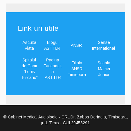
Link-uri utile
Asculta
Blogul
Sense
ANSR
Viata
ASTTLR
International
Spitalul
Pagina
Filiala
Scoala
de Copii
Facebook
ANSR
Mamei
"Louis
a
Timisoara
Junior
Turcanu"
ASTTLR
© Cabinet Medical Audiologie - ORL Dr. Zabos Dorinela, Timisoara,
jud. Timis - CUI 20458291